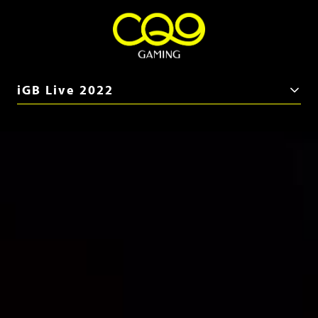
iGB Live 2022
iGB Live 2026
ICE Barcelona 2026
SBC Summit 2025
iGB Live 2025
ICE Barcelona 2025
iGB Live 2024
BiS SiGMA Américas 2024
ICE London 2024