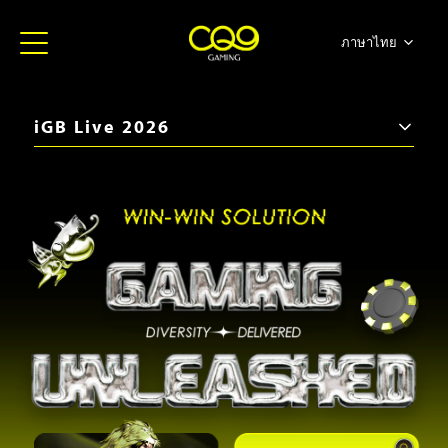
ภาษาไทย
简体中文
English
iGB Live 2026
日本語
iGB Live 2026
한국어
ICE Barcelona 2026
Español
SBC Summit 2025
Portugues
iGB Live 2025
ICE Barcelona 2025
iGB Live 2024
BiS SiGMA Américas 2024
ICE London 2024